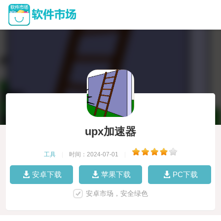
upx加速器
工具
|
时间：2024-07-01
|
安卓下载
苹果下载
PC下载
安卓市场，安全绿色