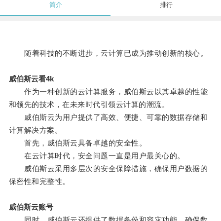
简介
排行
随着科技的不断进步，云计算已成为推动创新的核心。
威伯斯云看4k
作为一种创新的云计算服务，威伯斯云以其卓越的性能
和领先的技术，在未来时代引领云计算的潮流。
威伯斯云为用户提供了高效、便捷、可靠的数据存储和
计算解决方案。
首先，威伯斯云具备卓越的安全性。
在云计算时代，安全问题一直是用户最关心的。
威伯斯云采用多层次的安全保障措施，确保用户数据的
保密性和完整性。
威伯斯云账号
同时，威伯斯云还提供了数据备份和容灾功能，确保数