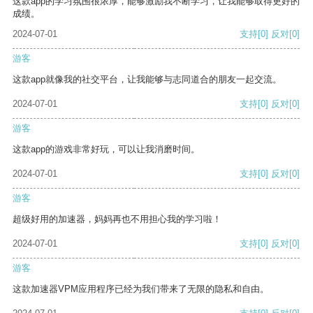
这款app的学习氛围很浓厚，能够激励我不断学习，让我能够取得更好的
成绩。
2024-07-01
支持
[0]
反对
[0]
游客
这款app就像我的社交平台，让我能够与志同道合的朋友一起交流。
2024-07-01
支持
[0]
反对
[0]
游客
这款app的游戏非常好玩，可以让我消磨时间。
2024-07-01
支持
[0]
反对
[0]
游客
超级好用的加速器，妈妈再也不用担心我的学习啦！
2024-07-01
支持
[0]
反对
[0]
游客
这款加速器VPM应用程序已经为我们带来了无限的隐私和自由。