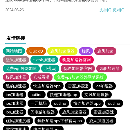
2024-06-26
支持
[0]
反对
[0]
友情链接
网站地图
QuickQ
旋风加速度器
旋风
旋风加速
坚果加速器
tiktok加速器
狗急加速器官网
免费vqn外网加速
小蓝鸟
优途加速器官网
风驰加速器
旋风加速器
八戒看书
免费vps加速器外网苹果版
黑豹加速器
快连加速器app
雷霆加器速
ios加速器
ios加速器
outline
快连加速器app
旋风加速度器
ios加速器
一元机场
outline
快连加速器app
outline
ios加速器
闪电猫加速器
旋风加速度器
雷霆加器速
旋风加速度器
蚂蚁加速npv下载官网ios
旋风加速度器
雷霆加器速
快连加速器app