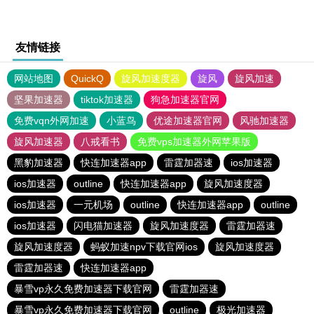
友情链接
网站地图
QuickQ
旋风加速度器
旋风
旋风加速
坚果加速器
tiktok加速器
狗急加速器官网
免费vqn外网加速
小蓝鸟
优途加速器官网
风驰加速器
旋风加速器
八戒看书
免费vps加速器外网苹果版
黑豹加速器
快连加速器app
雷霆加器速
ios加速器
ios加速器
outline
快连加速器app
旋风加速度器
ios加速器
一元机场
outline
快连加速器app
outline
ios加速器
闪电猫加速器
旋风加速度器
雷霆加器速
旋风加速度器
蚂蚁加速npv下载官网ios
旋风加速度器
雷霆加器速
快连加速器app
暴雪vp永久免费加速器下载官网
雷霆加器速
暴雪vp永久免费加速器下载官网
outline
极光加速器