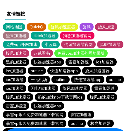
友情链接
网站地图
QuickQ
旋风加速度器
旋风
旋风加速
坚果加速器
tiktok加速器
狗急加速器官网
免费vqn外网加速
小蓝鸟
优途加速器官网
风驰加速器
旋风加速器
八戒看书
免费vps加速器外网苹果版
黑豹加速器
快连加速器app
雷霆加器速
ios加速器
ios加速器
outline
快连加速器app
旋风加速度器
ios加速器
一元机场
outline
快连加速器app
outline
ios加速器
闪电猫加速器
旋风加速度器
雷霆加器速
旋风加速度器
蚂蚁加速npv下载官网ios
旋风加速度器
雷霆加器速
快连加速器app
暴雪vp永久免费加速器下载官网
雷霆加器速
暴雪vp永久免费加速器下载官网
outline
极光加速器