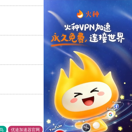
支持
[0]
反对
[0]
支持
[0]
反对
[0]
支持
[0]
反对
[0]
鸟
优途加速器官网
风驰加速器
旋风加速器
八戒看书