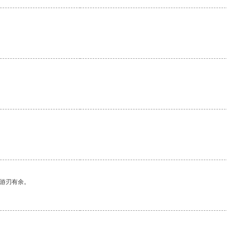
。
中游刃有余。