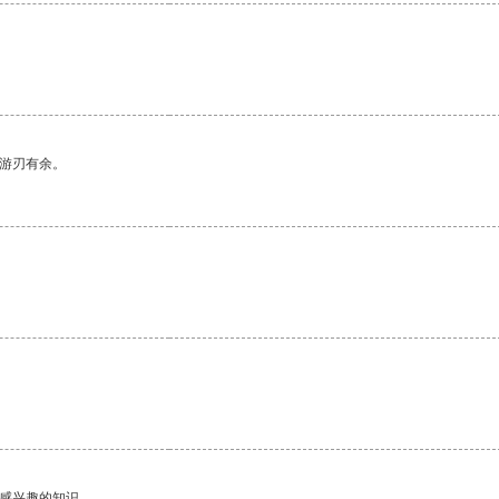
中游刃有余。
。
己感兴趣的知识。