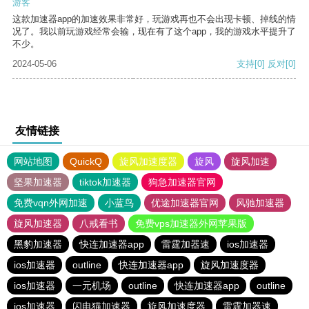
游客
这款加速器app的加速效果非常好，玩游戏再也不会出现卡顿、掉线的情
况了。我以前玩游戏经常会输，现在有了这个app，我的游戏水平提升了
不少。
2024-05-06
支持
[0]
反对
[0]
友情链接
网站地图
QuickQ
旋风加速度器
旋风
旋风加速
坚果加速器
tiktok加速器
狗急加速器官网
免费vqn外网加速
小蓝鸟
优途加速器官网
风驰加速器
旋风加速器
八戒看书
免费vps加速器外网苹果版
黑豹加速器
快连加速器app
雷霆加器速
ios加速器
ios加速器
outline
快连加速器app
旋风加速度器
ios加速器
一元机场
outline
快连加速器app
outline
ios加速器
闪电猫加速器
旋风加速度器
雷霆加器速