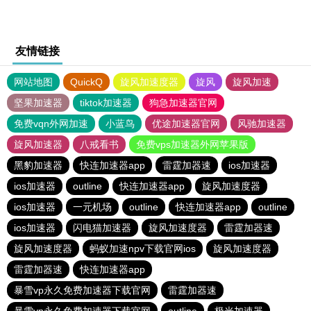
友情链接
网站地图
QuickQ
旋风加速度器
旋风
旋风加速
坚果加速器
tiktok加速器
狗急加速器官网
免费vqn外网加速
小蓝鸟
优途加速器官网
风驰加速器
旋风加速器
八戒看书
免费vps加速器外网苹果版
黑豹加速器
快连加速器app
雷霆加器速
ios加速器
ios加速器
outline
快连加速器app
旋风加速度器
ios加速器
一元机场
outline
快连加速器app
outline
ios加速器
闪电猫加速器
旋风加速度器
雷霆加器速
旋风加速度器
蚂蚁加速npv下载官网ios
旋风加速度器
雷霆加器速
快连加速器app
暴雪vp永久免费加速器下载官网
雷霆加器速