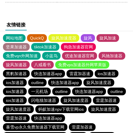
友情链接
网站地图
QuickQ
旋风加速度器
旋风
旋风加速
坚果加速器
tiktok加速器
狗急加速器官网
免费vqn外网加速
小蓝鸟
优途加速器官网
风驰加速器
旋风加速器
八戒看书
免费vps加速器外网苹果版
黑豹加速器
快连加速器app
雷霆加器速
ios加速器
ios加速器
outline
快连加速器app
旋风加速度器
ios加速器
一元机场
outline
快连加速器app
outline
ios加速器
闪电猫加速器
旋风加速度器
雷霆加器速
旋风加速度器
蚂蚁加速npv下载官网ios
旋风加速度器
雷霆加器速
快连加速器app
暴雪vp永久免费加速器下载官网
雷霆加器速