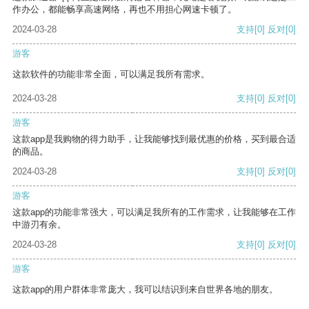
作办公，都能畅享高速网络，再也不用担心网速卡顿了。
2024-03-28
支持
[0]
反对
[0]
游客
这款软件的功能非常全面，可以满足我所有需求。
2024-03-28
支持
[0]
反对
[0]
游客
这款app是我购物的得力助手，让我能够找到最优惠的价格，买到最合适
的商品。
2024-03-28
支持
[0]
反对
[0]
游客
这款app的功能非常强大，可以满足我所有的工作需求，让我能够在工作
中游刃有余。
2024-03-28
支持
[0]
反对
[0]
游客
这款app的用户群体非常庞大，我可以结识到来自世界各地的朋友。