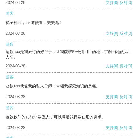
2024-03-28
支持
[0]
反对
[0]
游客
梯子神器，ins随便看，美美哒！
2024-03-28
支持
[0]
反对
[0]
游客
这款app是我旅行的好帮手，让我能够轻松找到目的地，了解当地的风土
人情。
2024-03-28
支持
[0]
反对
[0]
游客
这款app就像我的私人导师，带领我探索知识的奥秘。
2024-03-28
支持
[0]
反对
[0]
游客
这款软件的功能非常强大，可以满足我日常使用的需求。
2024-03-28
支持
[0]
反对
[0]