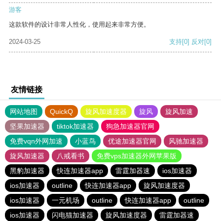
游客
这款软件的设计非常人性化，使用起来非常方便。
2024-03-25
支持
[0]
反对
[0]
友情链接
网站地图
QuickQ
旋风加速度器
旋风
旋风加速
坚果加速器
tiktok加速器
狗急加速器官网
免费vqn外网加速
小蓝鸟
优途加速器官网
风驰加速器
旋风加速器
八戒看书
免费vps加速器外网苹果版
黑豹加速器
快连加速器app
雷霆加器速
ios加速器
ios加速器
outline
快连加速器app
旋风加速度器
ios加速器
一元机场
outline
快连加速器app
outline
ios加速器
闪电猫加速器
旋风加速度器
雷霆加器速