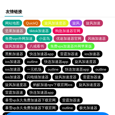
友情链接
网站地图
QuickQ
旋风加速度器
旋风
旋风加速
坚果加速器
tiktok加速器
狗急加速器官网
免费vqn外网加速
小蓝鸟
优途加速器官网
风驰加速器
旋风加速器
八戒看书
免费vps加速器外网苹果版
黑豹加速器
快连加速器app
雷霆加器速
ios加速器
ios加速器
outline
快连加速器app
旋风加速度器
ios加速器
一元机场
outline
快连加速器app
outline
ios加速器
闪电猫加速器
旋风加速度器
雷霆加器速
旋风加速度器
蚂蚁加速npv下载官网ios
旋风加速度器
雷霆加器速
快连加速器app
暴雪vp永久免费加速器下载官网
雷霆加器速
暴雪vp永久免费加速器下载官网
outline
极光加速器