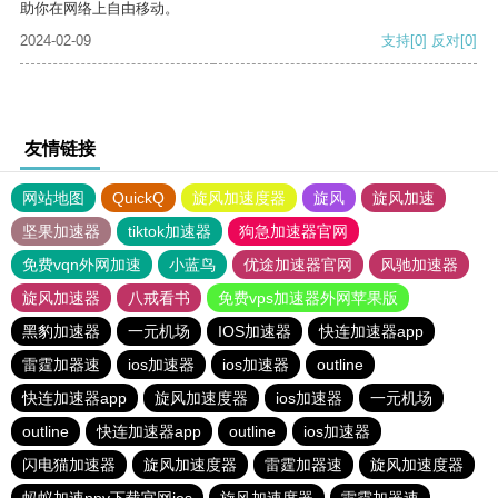
助你在网络上自由移动。
2024-02-09
支持
[0]
反对
[0]
友情链接
网站地图
QuickQ
旋风加速度器
旋风
旋风加速
坚果加速器
tiktok加速器
狗急加速器官网
免费vqn外网加速
小蓝鸟
优途加速器官网
风驰加速器
旋风加速器
八戒看书
免费vps加速器外网苹果版
黑豹加速器
一元机场
IOS加速器
快连加速器app
雷霆加器速
ios加速器
ios加速器
outline
快连加速器app
旋风加速度器
ios加速器
一元机场
outline
快连加速器app
outline
ios加速器
闪电猫加速器
旋风加速度器
雷霆加器速
旋风加速度器