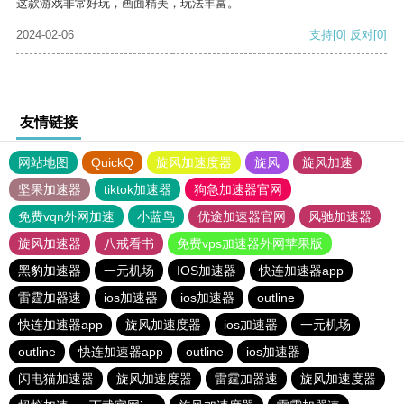
这款游戏非常好玩，画面精美，玩法丰富。
2024-02-06
支持
[0]
反对
[0]
友情链接
网站地图
QuickQ
旋风加速度器
旋风
旋风加速
坚果加速器
tiktok加速器
狗急加速器官网
免费vqn外网加速
小蓝鸟
优途加速器官网
风驰加速器
旋风加速器
八戒看书
免费vps加速器外网苹果版
黑豹加速器
一元机场
IOS加速器
快连加速器app
雷霆加器速
ios加速器
ios加速器
outline
快连加速器app
旋风加速度器
ios加速器
一元机场
outline
快连加速器app
outline
ios加速器
闪电猫加速器
旋风加速度器
雷霆加器速
旋风加速度器