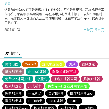
游客
这款加速器app简直是居家旅行必备神器，无论是看视频、玩游戏还是工
作办公，都能畅享高速网络，再也不用担心网速卡顿了。以前出差的时
候，经常因为网速慢而无法正常使用网络，现在有了这个app，我再也不
用担心了。
2024-01-03
支持
[0]
反对
[0]
友情链接
网站地图
QuickQ
旋风加速度器
旋风
旋风加速
坚果加速器
tiktok加速器
狗急加速器官网
免费vqn外网加速
小蓝鸟
优途加速器官网
风驰加速器
旋风加速器
八戒看书
免费vps加速器外网苹果版
黑豹加速器
一元机场
IOS加速器
快连加速器app
雷霆加器速
ios加速器
ios加速器
outline
快连加速器app
旋风加速度器
ios加速器
一元机场