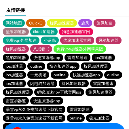
友情链接
网站地图
QuickQ
旋风加速度器
旋风
旋风加速
坚果加速器
tiktok加速器
狗急加速器官网
免费vqn外网加速
小蓝鸟
优途加速器官网
风驰加速器
旋风加速器
八戒看书
免费vps加速器外网苹果版
黑豹加速器
快连加速器app
雷霆加器速
ios加速器
ios加速器
outline
快连加速器app
旋风加速度器
ios加速器
一元机场
outline
快连加速器app
outline
ios加速器
闪电猫加速器
旋风加速度器
雷霆加器速
旋风加速度器
蚂蚁加速npv下载官网ios
旋风加速度器
雷霆加器速
快连加速器app
暴雪vp永久免费加速器下载官网
雷霆加器速
暴雪vp永久免费加速器下载官网
outline
极光加速器
hammer加速器
黑洞加速