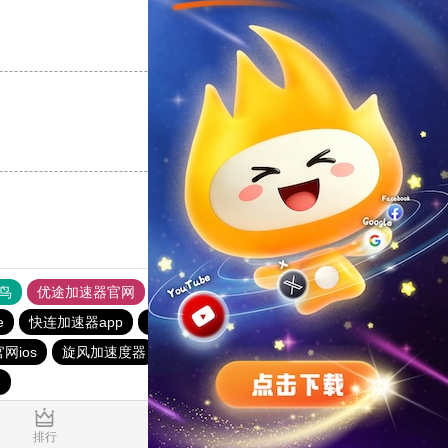
支持
[0]
反对
[0]
支持
[0]
反对
[0]
鸟
优途加速器官网
风驰加速器
旋风加速器
八戒看书
e
快连加速器app
旋风加速度器
ios加速器
一元机场
网ios
旋风加速度器
雷霆加器速
快连加速器app
速
1.855577s
排行
推荐