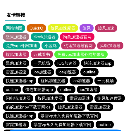
友情链接
网站地图
QuickQ
旋风加速度器
旋风
旋风加速
坚果加速器
tiktok加速器
狗急加速器官网
免费vqn外网加速
小蓝鸟
优途加速器官网
风驰加速器
旋风加速器
八戒看书
免费vps加速器外网苹果版
黑豹加速器
一元机场
IOS加速器
快连加速器app
雷霆加器速
ios加速器
ios加速器
outline
快连加速器app
旋风加速度器
ios加速器
一元机场
outline
快连加速器app
outline
ios加速器
闪电猫加速器
旋风加速度器
雷霆加器速
旋风加速度器
蚂蚁加速npv下载官网ios
旋风加速度器
雷霆加器速
快连加速器app
暴雪vp永久免费加速器下载官网
雷霆加器速
暴雪vp永久免费加速器下载官网
outline